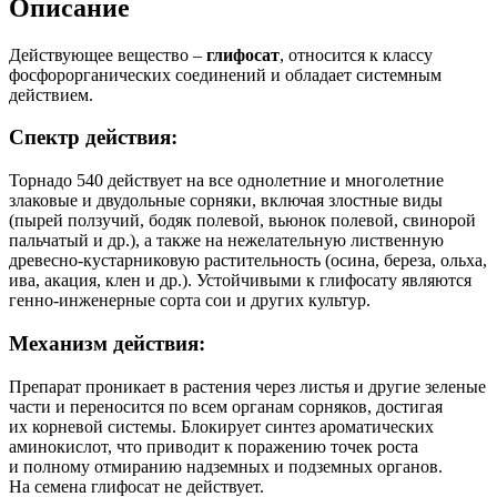
Описание
Действующее вещество –
глифосат
, относится к классу
фосфорорганических соединений и обладает системным
действием.
Спектр действия:
Торнадо 540 действует на все однолетние и многолетние
злаковые и двудольные сорняки, включая злостные виды
(пырей ползучий, бодяк полевой, вьюнок полевой, свинорой
пальчатый и др.), а также на нежелательную лиственную
древесно-кустарниковую растительность (осина, береза, ольха,
ива, акация, клен и др.). Устойчивыми к глифосату являются
генно-инженерные сорта сои и других культур.
Механизм действия:
Препарат проникает в растения через листья и другие зеленые
части и переносится по всем органам сорняков, достигая
их корневой системы. Блокирует синтез ароматических
аминокислот, что приводит к поражению точек роста
и полному отмиранию надземных и подземных органов.
На семена глифосат не действует.