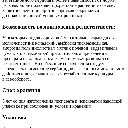
вегетационного периода и более в зависимости от нормы
расхода, но не подавляет прорастание растений из семян.
Защитное действие против сорняков сохраняется
до появления новой «волны» проростков.
Возможность возникновения резистентности:
У некоторых видов сорняков (амарантовые, редька дикая,
мелколепестник канадский, амброзия трехраздельная,
амброзия полыннолистная, мятлик полевой, виды плевела,
гумай, виды ежовника) при длительном применении
препарата на одном и том же месте может развиваться
резистентность. Во избежание ее появления следует
чередовать применение гербицидов с различным механизмом
действия и возделывать сельскохозяйственные культуры
в севообороте.
Срок хранения
5 лет со дня изготовления препарата в невскрытой заводской
упаковке при соблюдении условий хранения.
Упаковка