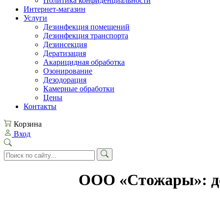
Политика конфиденциальности
Интернет-магазин
Услуги
Дезинфекция помещений
Дезинфекция транспорта
Дезинсекция
Дератизация
Акарицидная обработка
Озонирование
Дезодорация
Камерные обработки
Цены
Контакты
Корзина
Вход
ООО «Стожары»: дез