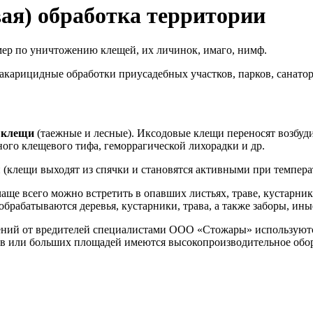
ая) обработка территории
мер по уничтожению клещей, их личинок, имаго, нимф.
 акарицидные обработки приусадебных участков, парков, санато
 клещи
(таежные и лесные). Иксодовые клещи переносят возбуд
ного клещевого тифа, геморрагической лихорадки и др.
 (клещи выходят из спячки и становятся активными при темпера
аще всего можно встретить в опавших листьях, траве, кустарник
обрабатываются деревья, кустарники, трава, а также заборы, и
дений от вредителей специалистами ООО «Стожары» использую
в или больших площадей имеются высокопроизводительное обору