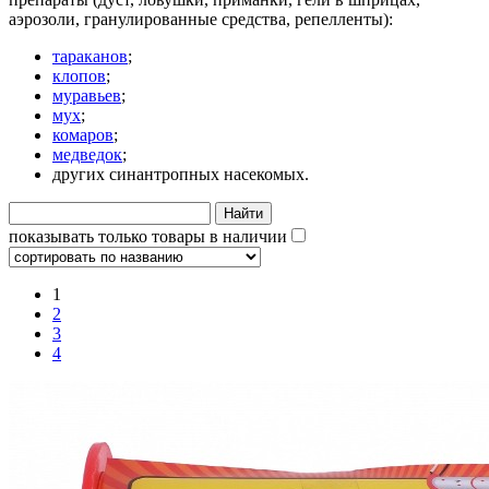
аэрозоли, гранулированные средства, репелленты):
тараканов
;
клопов
;
муравьев
;
мух
;
комаров
;
медведок
;
других синантропных насекомых.
Найти
показывать только товары в наличии
1
2
3
4