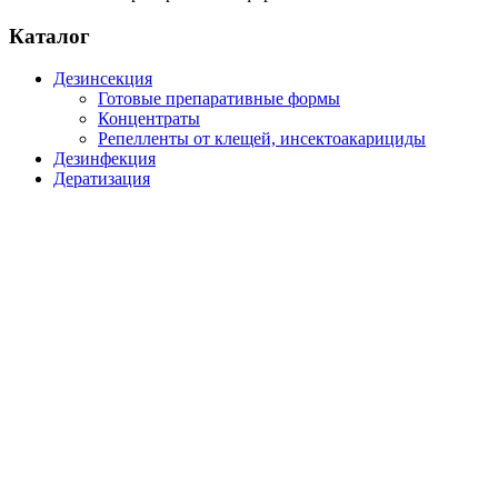
Каталог
Дезинсекция
Готовые препаративные формы
Концентраты
Репелленты от клещей, инсектоакарициды
Дезинфекция
Дератизация