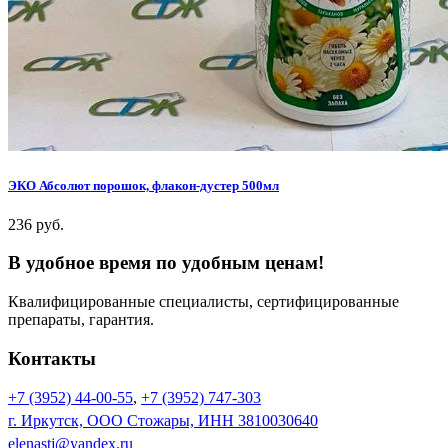
ЭКО Абсолют порошок, флакон-дустер 500мл
236 руб.
В удобное время по удобным ценам!
Квалифицированные специалисты, сертифицированные
препараты, гарантия.
Контакты
+7 (3952) 44-00-55
,
+7 (3952) 747-303
г. Иркутск, ООО Стожары, ИНН 3810030640
elenastj@yandex.ru