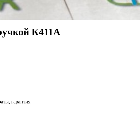
ручкой К411А
ты, гарантия.