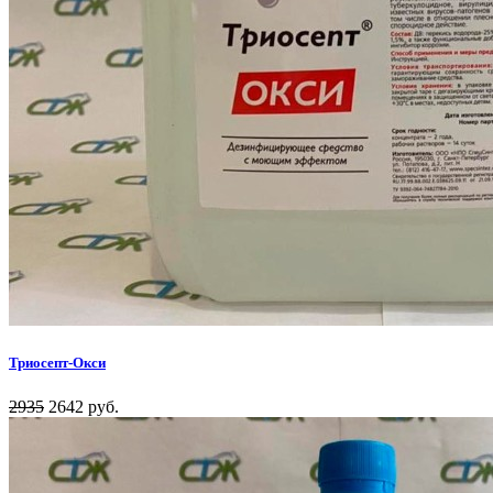
Триосепт-Окси
2935
2642 руб.