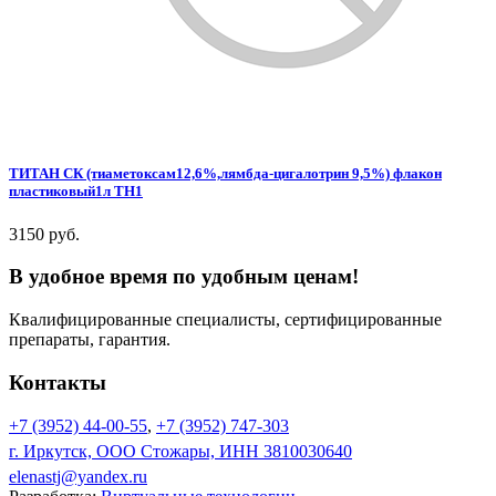
ТИТАН СК (тиаметоксам12,6%,лямбда-цигалотрин 9,5%) флакон
пластиковый1л ТН1
3150 руб.
В удобное время по удобным ценам!
Квалифицированные специалисты, сертифицированные
препараты, гарантия.
Контакты
+7 (3952) 44-00-55
,
+7 (3952) 747-303
г. Иркутск, ООО Стожары, ИНН 3810030640
elenastj@yandex.ru