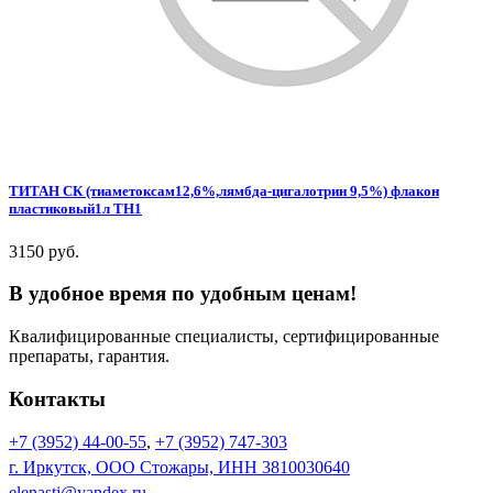
ТИТАН СК (тиаметоксам12,6%,лямбда-цигалотрин 9,5%) флакон
пластиковый1л ТН1
3150 руб.
В удобное время по удобным ценам!
Квалифицированные специалисты, сертифицированные
препараты, гарантия.
Контакты
+7 (3952) 44-00-55
,
+7 (3952) 747-303
г. Иркутск, ООО Стожары, ИНН 3810030640
elenastj@yandex.ru